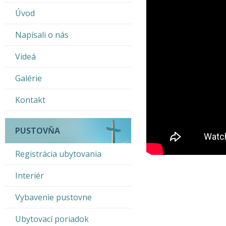
Úvod
Napísali o nás
Videá
Galérie
Kontakt
PUSTOVŇA
Registrácia ubytovania
Interiér
Vybavenie pustovne
Ubytovací poriadok