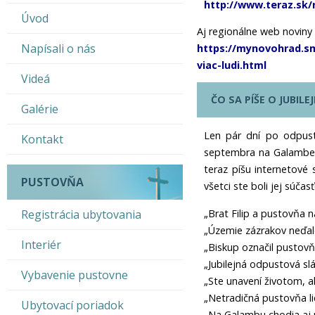
http://www.teraz.sk/
Úvod
Aj regionálne web noviny s
Napísali o nás
https://mynovohrad.sm
viac-ludi.html
Videá
ČO SA PÍŠE O JUBILE
Galérie
Len pár dní po odpust
Kontakt
septembra na Galambe. 
teraz píšu internetové 
PUSTOVŇA
všetci ste boli jej súča
Registrácia ubytovania
„Brat Filip a pustovňa
„Územie zázrakov neďal
Interiér
„Biskup označil pustov
„Jubilejná odpustová s
Vybavenie pustovne
„Ste unavení životom, a
„Netradičná pustovňa li
Ubytovací poriadok
„Na Galambu chodia aj 