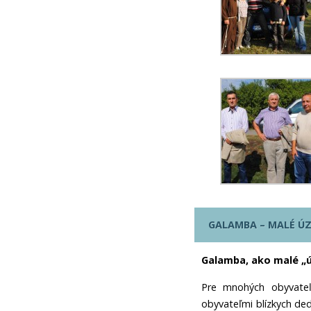
GALAMBA – MALÉ Ú
Galamba, ako malé „
Pre mnohých obyvate
obyvateľmi blízkych de