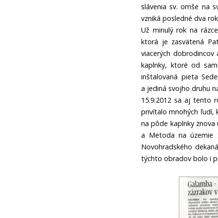
slávenia sv. omše na s
vzniká posledné dva rok
Už minulý rok na rázce
ktorá je zasvätená Pa
viacerých dobrodincov
kaplnky, ktoré od same
inštalovaná pieta Sed
a jediná svojho druhu n
15.9.2012 sa aj tento 
privítalo mnohých ľudí, k
na pôde kaplnky znova us
a Metoda na územie Sl
Novohradského dekanát
týchto obradov bolo i 