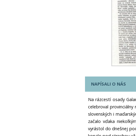
NAPÍSALI O NÁS
Na rázcestí osady Gala
celebroval provinciálny
slovenských i maďarskýc
začalo vďaka niekoľkým
vyrástol do dnešnej po
konalo pod strechou už 