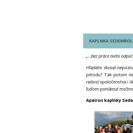
KAPLNKA SEDEMBOL
„…bez práce nieto odpočin
Hľadáte dosiaľ nepozna
prírodu? Tak potom nev
radosť spoločenstva i l
ľuďom ponúknuť možnosť
Apeiron kaplnky Sedem