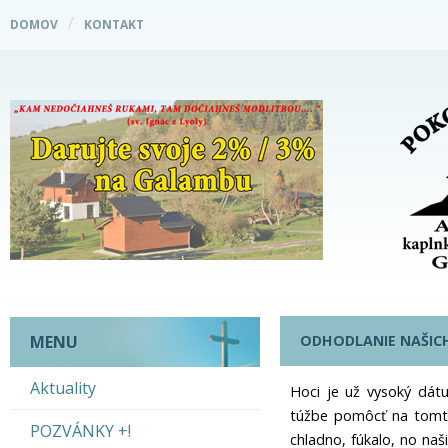
DOMOV
KONTAKT
ODHODLANIE NAŠIC
MENU
Aktuality
Hoci je už vysoký dát
túžbe pomôcť na tomto
POZVÁNKY +!
chladno, fúkalo, no naši