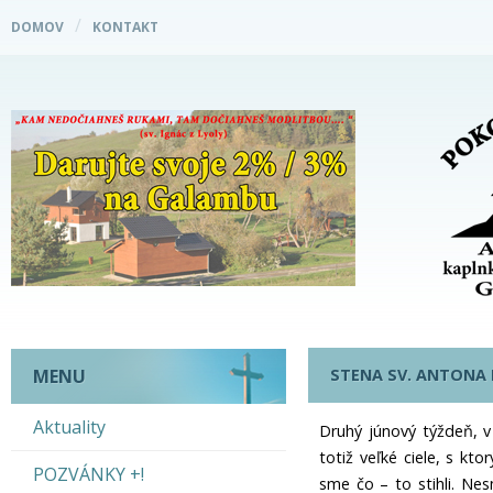
DOMOV
KONTAKT
STENA SV. ANTONA
MENU
Aktuality
Druhý júnový týždeň, v
totiž veľké ciele, s kt
POZVÁNKY +!
sme čo – to stihli. Nes