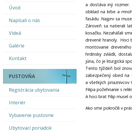
a dostáva iný rozmer. 
Úvod
obklad na krbe a mnoh
fasádu. Najprv sa muse
Napísali o nás
Zároveň sa natierali l
Videá
kosačku. Nezaháľali sme
drevené hranoly. Hoci 
Galérie
montovanie dreveného o
hrdinsky zvládli, dos
Kontakt
júna, čo je liturgická 
Tento týždeň bol znova
zabezpečený obed na Ra
PUSTOVŇA
a všetkých priaznivcov
Registrácia ubytovania
Filipa požehnanie s rel
A hoci brat Filip musel 
Interiér
Ako sme pokročili v prác
Vybavenie pustovne
Ubytovací poriadok