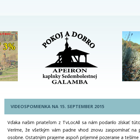
VIDEOSPOMIENKA NA 15. SEPTEMBER 2015
Vďaka našim priateľom z TvLocAll sa nám podarilo získať túto v
Veríme, že všetkým vám padne vhod znovu zaspomínať na p
osobne. Ostatným prajeme aspoň príjemné pozeranie a tešíme 