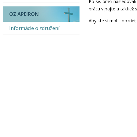
Po sv. omši nasledovali
prácu v pajte a taktiež s
OZ APEIRON
Aby ste si mohli pozri
Informácie o združení