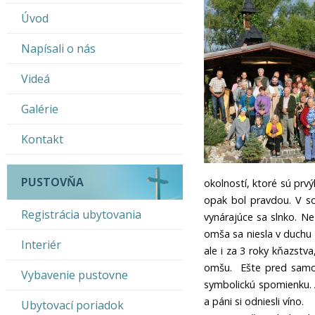
Úvod
Napísali o nás
Videá
Galérie
Kontakt
PUSTOVŇA
okolností, ktoré sú prvý
opak bol pravdou. V so
Registrácia ubytovania
vynárajúce sa slnko. Ne
omša sa niesla v duchu 
Interiér
ale i za 3 roky kňazstva
omšu. Ešte pred samo
Vybavenie pustovne
symbolickú spomienku. A
a páni si odniesli víno.
Ubytovací poriadok