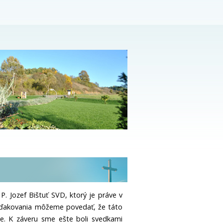
 P. Jozef Bištuť SVD, ktorý je práve v
 ďakovania môžeme povedať, že táto
e. K záveru sme ešte boli svedkami