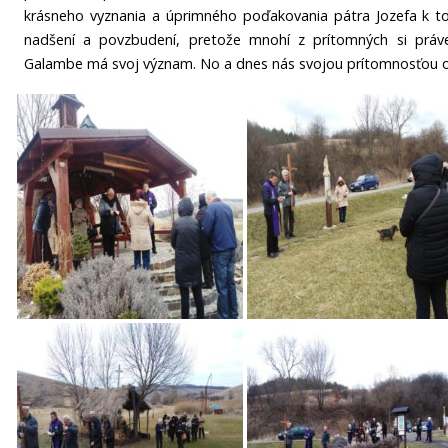
krásneho vyznania a úprimného poďakovania pátra Jozefa k t
nadšení a povzbudení, pretože mnohí z prítomných si práv
Galambe má svoj význam. No a dnes nás svojou prítomnosťou ob