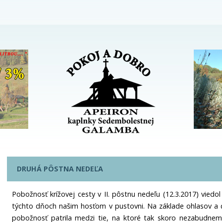
DRUHÁ PÔSTNA NEDEĽA
Pobožnosť krížovej cesty v II. pôstnu nedeľu (12.3.2017) viedol
týchto dňoch našim hosťom v pustovni. Na základe ohlasov a
pobožnosť patrila medzi tie, na ktoré tak skoro nezabudnem