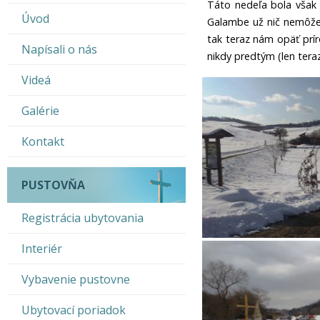
Táto nedeľa bola však 
Úvod
Galambe už nič nemôže 
tak teraz nám opäť prí
Napísali o nás
nikdy predtým (len teraz)
Videá
Galérie
Kontakt
PUSTOVŇA
Registrácia ubytovania
Interiér
Vybavenie pustovne
Ubytovací poriadok