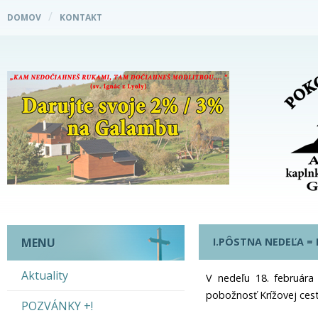
DOMOV
KONTAKT
I.PÔSTNA NEDEĽA = 
MENU
Aktuality
V nedeľu 18. februára
pobožnosť Krížovej ces
POZVÁNKY +!