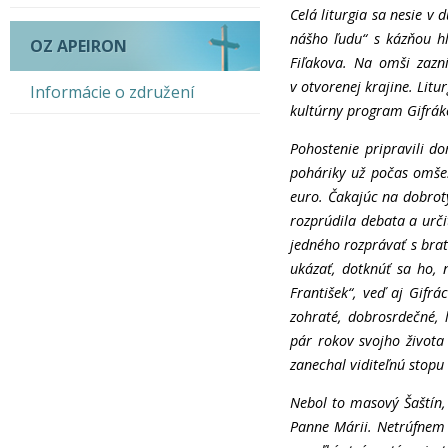
Celá liturgia sa nesie v
nášho ľudu“ s kázňou 
OZ APEIRON
Fiľakova. Na omši zazn
v otvorenej krajine. Li
Informácie o združení
kultúrny program Gifrák
Pohostenie pripravili d
poháriky už počas omše
euro. Čakajúc na dobro
rozprúdila debata a urči
jedného rozprávať s brat
ukázať, dotknúť sa ho,
František“, veď aj Gifrác
zohraté, dobrosrdečné, 
pár rokov svojho života 
zanechal viditeľnú stop
Nebol to masový Šaštín,
Panne Márii. Netrúfnem s