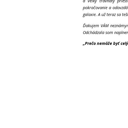
a veľký trávnatý pries
pokračovanie a odovzdá
galaxie. A už teraz sa t
Ďakujem VÁM neznámym 
Odchádzala som naplne
„Prečo nemôže byť cel
M