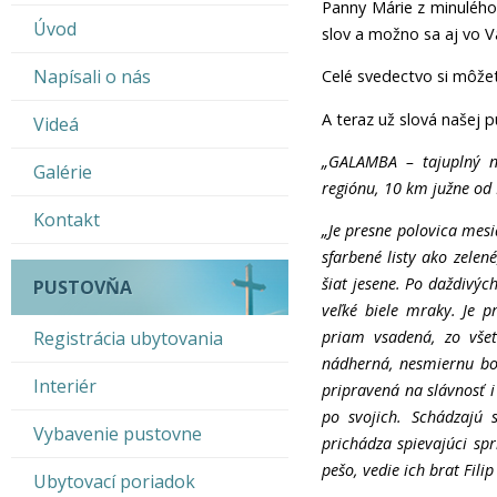
Panny Márie z minulého
Úvod
slov a možno sa aj vo V
Napísali o nás
Celé svedectvo si môžete
A teraz už slová našej p
Videá
„GALAMBA – tajuplný n
Galérie
regiónu, 10 km južne od 
Kontakt
„Je presne polovica mes
sfarbené listy ako zelen
šiat jesene. Po daždivýc
PUSTOVŇA
veľké biele mraky. Je p
Registrácia ubytovania
priam vsadená, zo vše
nádherná, nesmiernu bol
Interiér
pripravená na slávnosť i 
po svojich. Schádzajú 
Vybavenie pustovne
prichádza spievajúci spr
pešo, vedie ich brat Filip
Ubytovací poriadok