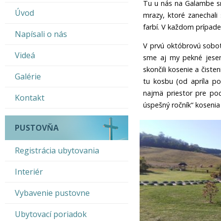
Tu u nás na Galambe sm
Úvod
mrazy, ktoré zanechali 
farbí. V každom prípade
Napísali o nás
V prvú októbrovú sobot
Videá
sme aj my pekné jesen
skončili kosenie a čist
Galérie
tu kosbu (od apríla po
najmä priestor pre po
Kontakt
úspešný ročník“ koseni
PUSTOVŇA
Registrácia ubytovania
Interiér
Vybavenie pustovne
Ubytovací poriadok