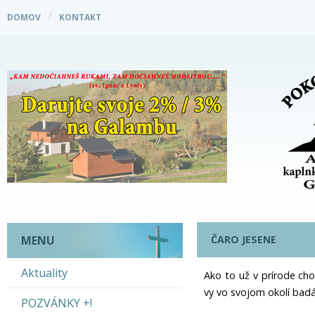
DOMOV
KONTAKT
ČARO JESENE
MENU
Aktuality
Ako to už v prírode cho
vy vo svojom okolí badá
POZVÁNKY +!