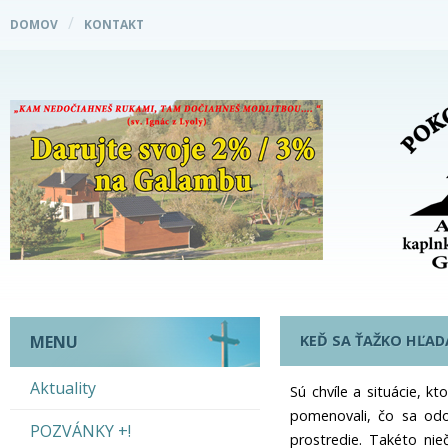
DOMOV
KONTAKT
KEĎ SA ŤAŽKO HĽAD
MENU
Aktuality
Sú chvíle a situácie, k
pomenovali, čo sa odo
POZVÁNKY +!
prostredie. Takéto nie