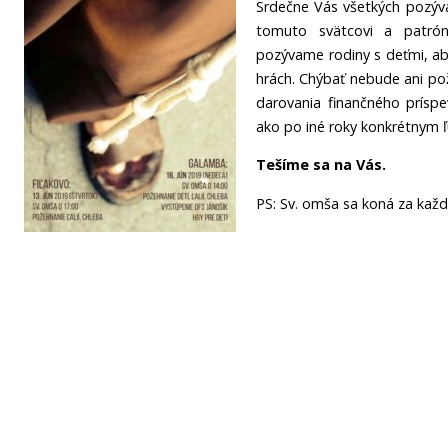
Srdečne Vás všetkých pozýv
tomuto svätcovi a patrón
pozývame rodiny s deťmi, aby 
hrách. Chýbať nebude ani pože
darovania finančného príspe
ako po iné roky konkrétnym 
Tešíme sa na Vás.
PS: Sv. omša sa koná za kaž