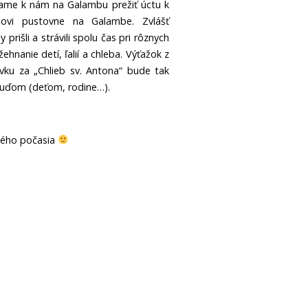
ame k nám na Galambu prežiť úctu k
ovi pustovne na Galambe. Zvlášť
prišli a strávili spolu čas pri rôznych
hnanie detí, ľalií a chleba. Výťažok z
vku za „Chlieb sv. Antona“ bude tak
ľuďom (deťom, rodine…).
dého počasia