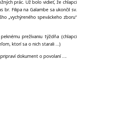
ných prác. Už bolo vidieť, že chlapci
 br. Filipa na Galambe sa ukončil sv.
ášho „vychýreného speváckeho zboru“
 peknému prežívaniu týždňa (chlapci
om, ktorí sa o nich starali …)
y pripraví dokument o povolaní ….