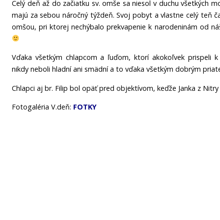
Celý deň až do začiatku sv. omše sa niesol v duchu všetkých mož
majú za sebou náročný týždeň. Svoj pobyt a vlastne celý teň čas
omšou, pri ktorej nechýbalo prekvapenie k narodeninám od n
Vďaka všetkým chlapcom a ľuďom, ktorí akokoľvek prispeli k
nikdy neboli hladní ani smädní a to vďaka všetkým dobrým priateľ
Chlapci aj br. Filip bol opäť pred objektívom, keďže Janka z Nitr
Fotogaléria V.deň:
FOTKY