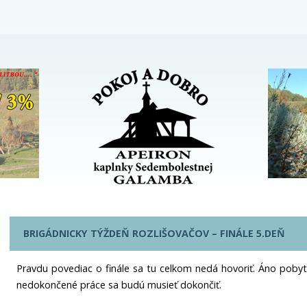
BRIGÁDNICKY TÝŽDEŇ ROZLIŠOVAČOV – FINÁLE 5.DEŇ
Pravdu povediac o finále sa tu celkom nedá hovoriť. Áno pobyt 
nedokončené práce sa budú musieť dokončiť.