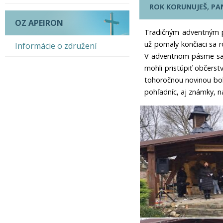
ROK KORUNUJEŠ, P
OZ APEIRON
Tradičným adventným po
už pomaly končiaci sa 
Informácie o združení
V adventnom pásme sa s
mohli pristúpiť občerstv
tohoročnou novinou bol
pohľadníc, aj známky, n