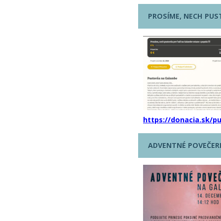
PROSÍME, NECH PUST
https://donacia.sk/p
ADVENTNÉ POVEČER