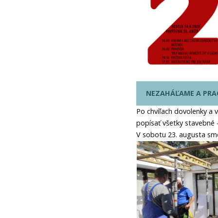
NEZAHÁĽAME A PRA
Po chvíľach dovolenky a 
popísať všetky stavebné –
V sobotu 23. augusta sme 