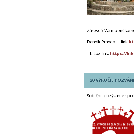
Zároveň Vám ponúkame m
Denník Pravda – link
ht
TL Lux link:
https://ln
20.VÝROČIE POZVÁN
Srdečne pozývame spoloč