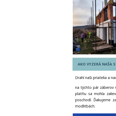
AKO VYZERÁ NAŠA 
Drahí naši priatelia a n
na týchto pár záberov 
platňu sa mohla zalie
poschodí. Ďakujeme z
modlitbách.