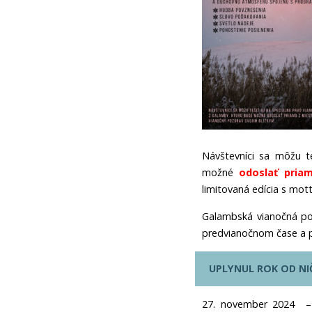
Návštevníci sa môžu t
možné
odoslať pria
limitovaná edícia s mot
Galambská vianočná poh
predvianočnom čase a po
UPLYNUL ROK OD NI
27. november 2024 – 